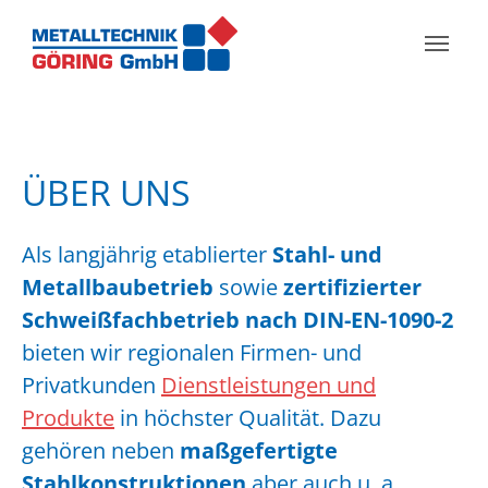
Skip to main navigation
Zum Hauptinhalt springen
Skip to page footer
ÜBER UNS
Als langjährig etablierter
Stahl- und
Metallbaubetrieb
sowie
zertifizierter
Schweißfachbetrieb nach DIN-EN-1090-2
bieten wir regionalen Firmen- und
Privatkunden
Dienstleistungen und
Produkte
in höchster Qualität. Dazu
gehören neben
maßgefertigte
Stahlkonstruktionen
aber auch u. a.